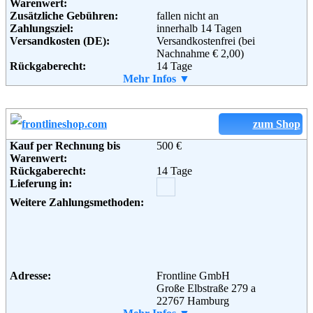
Warenwert:
Informationen:
Zusätzliche Gebühren:
fallen nicht an
Adresse:
WITT-WEIDEN
Zahlungsziel:
innerhalb 14 Tagen
Schillerstraße 4-12
Versandkosten (DE):
Versandkostenfrei (bei
92630 Weiden
Nachnahme € 2,00)
Telefon:
+49 (0) 1805 - 21 21 00
Rückgaberecht:
14 Tage
Fax:
+49 (0) 1805 - 21 21 01
Retoure kostenlos:
Mehr Infos ▼
Ja
Email:
kundenservice@witt-weiden.de
Retourenschein:
im Paket enthalten
Soziale Kanäle:
Lieferung in:
Weitere Zahlungsmethoden:
zum Shop
Weiterführende
AGB
Kauf per Rechnung bis
500 €
Informationen:
Warenwert:
Rückgaberecht:
14 Tage
Adresse:
s.Oliver Bernd Freier GmbH &
Lieferung in:
Co. KG
s.Oliver Straße 1
Weitere Zahlungsmethoden:
97228 Rottendorf
Telefon:
+49 (0) 180 - 5007704
Fax:
+49 (0) 180 - 5007705
Email:
onlineshop@soliver.com
Soziale Kanäle:
Adresse:
Frontline GmbH
Große Elbstraße 279 a
22767 Hamburg
Weiterführende
AGB