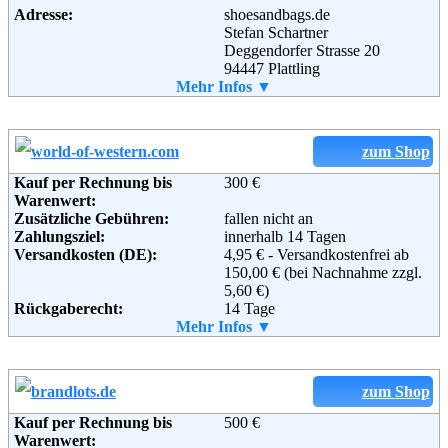
Adresse:
shoesandbags.de
Stefan Schartner
Deggendorfer Strasse 20
94447 Plattling
Telefon:
Mehr Infos ▼
+49(0)9931-8961 771
Fax:
+49 (0) 99 31- 89 61 77-3
Email:
info@shoesandbags.de
Soziale Kanäle:
zum Shop
Kauf per Rechnung bis
300 €
Warenwert:
Zusätzliche Gebühren:
fallen nicht an
Zahlungsziel:
innerhalb 14 Tagen
Versandkosten (DE):
4,95 € - Versandkostenfrei ab
150,00 € (bei Nachnahme zzgl.
5,60 €)
Rückgaberecht:
14 Tage
Retoure kostenlos:
Mehr Infos ▼
Ja
Retourenschein:
im Paket enthalten
Lieferung in:
Weitere Zahlungsmethoden:
zum Shop
Kauf per Rechnung bis
500 €
Warenwert: