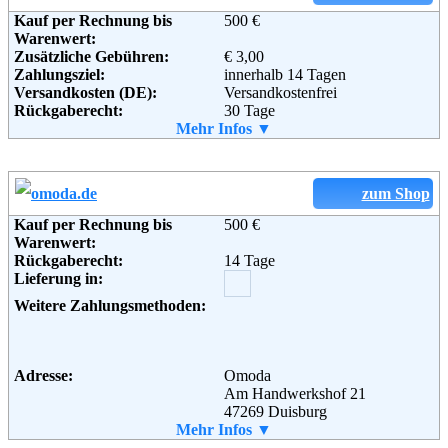
Kauf per Rechnung bis
500 €
Warenwert:
Zusätzliche Gebühren:
€ 3,00
Zahlungsziel:
innerhalb 14 Tagen
Versandkosten (DE):
Versandkostenfrei
Rückgaberecht:
30 Tage
Retoure kostenlos:
Mehr Infos ▼
Ja
Retourenschein:
Vom Kundenservice
Lieferung in:
Weitere Zahlungsmethoden:
zum Shop
Kauf per Rechnung bis
500 €
Warenwert:
Rückgaberecht:
14 Tage
Adresse:
SPARTOO SAS
Lieferung in:
16 rue Henri Barbusse,
38100 Grenoble
Weitere Zahlungsmethoden:
Frankreich
Telefon:
+33 (0) 4 76 09 59 29
Email:
info@spartoo.de
Soziale Kanäle:
Adresse:
Omoda
Am Handwerkshof 21
47269 Duisburg
Telefon:
Mehr Infos ▼
+49 (0) 203 - 4518295
Weiterführende
AGB
Fax:
+49 (0) 203 - 2861100