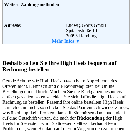
Telefon:
01805 300 800
Weitere Zahlungsmethoden:
Fax:
01805 502 810
Email:
service@madeleine.de
Soziale Kanäle:
Adresse:
Ludwig Görtz GmbH
Spitalerstraße 10
20095 Hamburg
Telefon:
Mehr Infos ▼
+49 (0) 800 - 46 46 37 89
Fax:
+49 (0) 800 - 46 46 37 90
Email:
info@goertz.de
Soziale Kanäle:
Deshalb sollten Sie Ihre High Heels bequem auf
Rechnung bestellen
Gerade Schuhe wie High Heels passen beim Anprobieren des
Öfteren nicht. Demnach sind die Retourenquoten bei Online-
Bestellungen recht hoch. Möchten Sie die Rückgaben besonders
einfach gestalten, so entscheiden Sie sich dafür die High Heels auf
Rechnung zu bestellen. Passend ihre online bestellten High Heels
nämlich dann nicht, so schicken Sie das Paar einfach wieder zurück,
was überhaupt kein Problem darstellt. Sie müssen dann auch nicht
auf eine Gutschrift warten, die nach der
Rücksendung
der High
Heels für Sie erstellt wird. Stattdessen stellt es überhaupt kein
Problem dar, wenn Sie dann auf diesem Weg von den zahlreichen