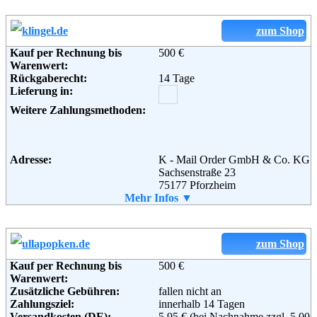
Lieferung in:
Soziale Kanäle:
Weitere Zahlungsmethoden:
zum Shop
Kauf per Rechnung bis
500 €
Weiterführende
AGB
Warenwert:
Informationen:
Rückgaberecht:
14 Tage
Adresse:
CONLEY'S Modekontor GmbH
Lieferung in:
Strandbaddamm 2 - 4
D-22880 Wedel
Weitere Zahlungsmethoden:
Telefon:
+49 (0) 180 - 52 52 581
Fax:
+49 (0) 180 - 52 52 582
Email:
webmaster@conleys.de
Soziale Kanäle:
Adresse:
K - Mail Order GmbH & Co. KG
Sachsenstraße 23
75177 Pforzheim
Telefon:
Mehr Infos ▼
+49 (0) 180 - 53 20 0
Weiterführende
Blog
,
AGB
Fax:
+49 (0) 180 - 5 30 56 70
Informationen:
Email:
service@klingel.de
Weiterführende
AGB
zum Shop
Informationen:
Kauf per Rechnung bis
500 €
Warenwert:
Zusätzliche Gebühren:
fallen nicht an
Zahlungsziel:
innerhalb 14 Tagen
Versandkosten (DE):
5,95 € (bei Nachnahme zzgl. 5,00