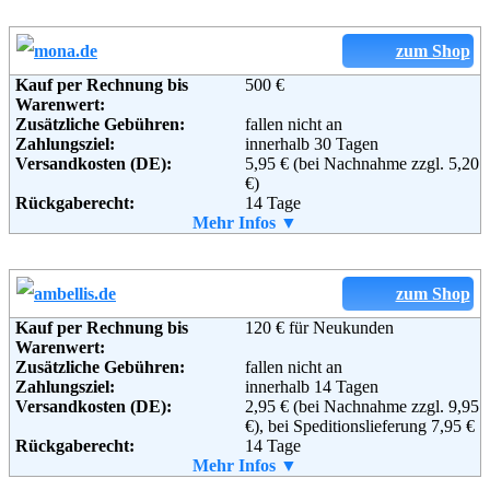
Informationen:
Email:
info@omoda.de
Soziale Kanäle:
zum Shop
Kauf per Rechnung bis
500 €
Weiterführende
Blog
,
AGB
Warenwert:
Informationen:
Zusätzliche Gebühren:
fallen nicht an
Zahlungsziel:
innerhalb 30 Tagen
Versandkosten (DE):
5,95 € (bei Nachnahme zzgl. 5,20
€)
Rückgaberecht:
14 Tage
Retoure kostenlos:
Mehr Infos ▼
Nein
Retourenschein:
im Paket enthalten
Lieferung in:
Weitere Zahlungsmethoden:
zum Shop
Kauf per Rechnung bis
120 € für Neukunden
Warenwert:
Zusätzliche Gebühren:
fallen nicht an
Zahlungsziel:
innerhalb 14 Tagen
Adresse:
Versandkosten (DE):
K - Mail Order GmbH & Co.
2,95 € (bei Nachnahme zzgl. 9,95
KG,
€), bei Speditionslieferung 7,95 €
Rückgaberecht:
Sachsenstraße 23,
14 Tage
Retoure kostenlos:
Mehr Infos ▼
75177 Pforzheim
Ja
Telefon:
Retourenschein:
+49 (0) 180 - 5 36 30
im Paket enthalten