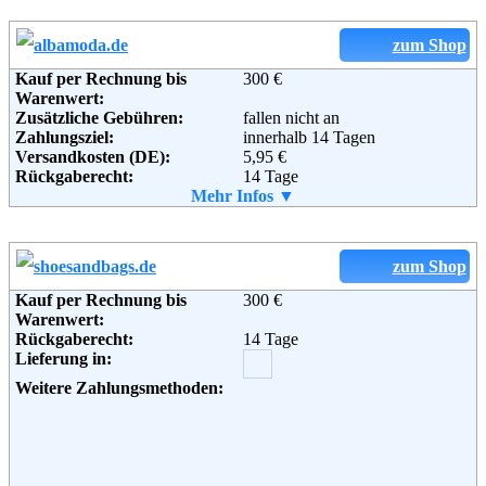
Email:
info@inflammable.com
Soziale Kanäle:
zum Shop
Kauf per Rechnung bis
300 €
Warenwert:
Weiterführende
Blog
,
AGB
Zusätzliche Gebühren:
fallen nicht an
Informationen:
Zahlungsziel:
innerhalb 14 Tagen
Versandkosten (DE):
5,95 €
Rückgaberecht:
14 Tage
Retoure kostenlos:
Mehr Infos ▼
Ja
Retourenschein:
im Paket enthalten
Lieferung in:
Weitere Zahlungsmethoden:
zum Shop
Kauf per Rechnung bis
300 €
Adresse:
Alba Moda GmbH
Warenwert:
Daimlerstraße 13
Rückgaberecht:
14 Tage
D-32108 Bad Salzuflen
Lieferung in:
Telefon:
+49(0) 0180-54 0 55
Email:
service@albamoda.de
Weitere Zahlungsmethoden:
Soziale Kanäle: