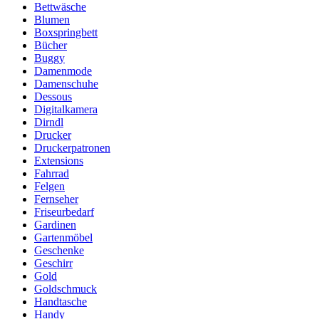
Bettwäsche
Blumen
Boxspringbett
Bücher
Buggy
Damenmode
Damenschuhe
Dessous
Digitalkamera
Dirndl
Drucker
Druckerpatronen
Extensions
Fahrrad
Felgen
Fernseher
Friseurbedarf
Gardinen
Gartenmöbel
Geschenke
Geschirr
Gold
Goldschmuck
Handtasche
Handy