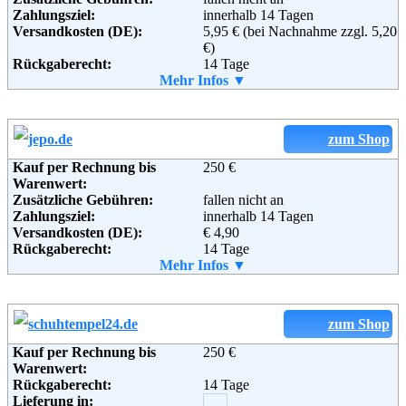
Zahlungsziel:
innerhalb 14 Tagen
Versandkosten (DE):
5,95 € (bei Nachnahme zzgl. 5,20
€)
Rückgaberecht:
14 Tage
Retoure kostenlos:
Mehr Infos ▼
Ja, ab einem Warenwert von 40 €.
Retourenschein:
im Paket enthalten
Lieferung in:
Weitere Zahlungsmethoden:
zum Shop
Kauf per Rechnung bis
250 €
Warenwert:
Zusätzliche Gebühren:
fallen nicht an
Adresse:
Happy Size Versand GmbH &
Zahlungsziel:
innerhalb 14 Tagen
Co. KG
Versandkosten (DE):
€ 4,90
Hanauer Landstraße 523
Rückgaberecht:
14 Tage
60386 Frankfurt
Retoure kostenlos:
Mehr Infos ▼
Nein
Telefon:
01805 - 20 22 90
Retourenschein:
muss angefordert werden
Fax:
0180 5 21 11 99
Lieferung in:
Email:
service@happy-size.de
Soziale Kanäle:
Weitere Zahlungsmethoden:
zum Shop
Kauf per Rechnung bis
250 €
Weiterführende
AGB
Warenwert:
Informationen:
Rückgaberecht:
14 Tage
Adresse:
4 Fashion24 GmbH
Lieferung in:
Blumenberger Str. 143-145