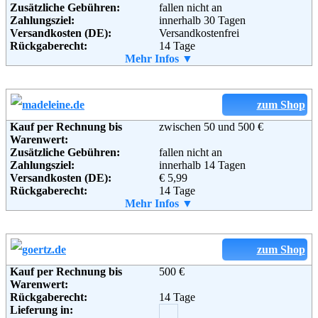
Zusätzliche Gebühren:
fallen nicht an
Adresse:
Krähe-Versand GmbH & Co. KG
Zahlungsziel:
innerhalb 30 Tagen
Robert-Bosch-Straße 6
Versandkosten (DE):
Versandkostenfrei
73278 Schlierbach
Rückgaberecht:
14 Tage
Fax:
01805 / 33 11 02
Retoure kostenlos:
Mehr Infos ▼
Ja
Email:
service@world-of-western.de
Retourenschein:
Muss selbst gedruckt werden
Soziale Kanäle:
Lieferung in:
Weitere Zahlungsmethoden:
zum Shop
Kauf per Rechnung bis
zwischen 50 und 500 €
Warenwert:
Zusätzliche Gebühren:
fallen nicht an
Adresse:
BRANDLOTS
Zahlungsziel:
innerhalb 14 Tagen
Handelsgesellschaft mbH
Versandkosten (DE):
€ 5,99
Fritz-Peters-Str. 48
Rückgaberecht:
14 Tage
47447 Moers
Retoure kostenlos:
Mehr Infos ▼
Ja
Telefon:
+49 2841 - 916224 0
Retourenschein:
im Paket enthalten
Fax:
+49 2841 - 916224 3
Lieferung in:
Email:
info@brandlots.de
Soziale Kanäle:
Weitere Zahlungsmethoden:
zum Shop
Kauf per Rechnung bis
500 €
Adresse:
MADELEINE Mode GmbH
Warenwert:
Im Pinderpark 7
Rückgaberecht:
14 Tage
90513 Zirndorf
Lieferung in:
Zirndorf / Bayern