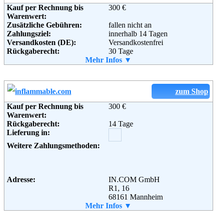
Kauf per Rechnung bis
300 €
Warenwert:
Zusätzliche Gebühren:
fallen nicht an
Adresse:
gebrüder götz GmbH & Co. KG
Zahlungsziel:
innerhalb 14 Tagen
Otto-Hahn-Str. 7
Versandkosten (DE):
Versandkostenfrei
97080 Würzburg
Rückgaberecht:
30 Tage
Telefon:
+49 (0) 931 9050
Retoure kostenlos:
Mehr Infos ▼
Ja
Fax:
+49 (0) 931 905 100
Retourenschein:
im Paket enthalten
Email:
service@gebrueder-goetz.de
Lieferung in:
Soziale Kanäle:
Weitere Zahlungsmethoden:
zum Shop
Weiterführende
Blog
,
AGB
Kauf per Rechnung bis
300 €
Adresse:
Zalando AG
Informationen:
Warenwert:
Sonnenburger Str. 73
Rückgaberecht:
14 Tage
10437 Berlin
Lieferung in:
Telefon:
+49 (0) 800 240 10 20
Fax:
+49 (0) 30 2759 46 93
Weitere Zahlungsmethoden:
Email:
service@zalando.de
Soziale Kanäle:
Adresse:
IN.COM GmbH
R1, 16
Weiterführende
Blog
,
AGB
68161 Mannheim
Informationen:
Telefon:
Mehr Infos ▼
01805 822823
Fax:
0621 39 72 409-33