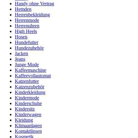
Handy ohne Vertrag
Hemden
Herrenbekleidung
Herrenmode
Herrenuhren
High Heels
Hosen
Hundefutter
Hundezubehör
Jacken
Jeans
Junge Mode
Kaffeemaschine
Kaffeevollautomat
Katzenfutter
Katzenzubehör
Kinderkleidung
Kindermode
Kinderschuhe
Kindersitz
Kinderwagen
Kleidung
Klimaanlagen
Kontaktlinsen
Kosmetik