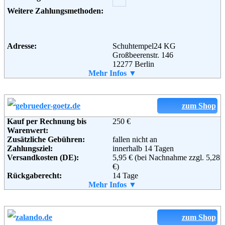
41061 Mönchengladbach
Weitere Zahlungsmethoden:
Telefon:
02161-8496622
Fax:
02161-8496623
Email:
info@jepo.de
Soziale Kanäle:
Adresse:
Schuhtempel24 KG
Großbeerenstr. 146
12277 Berlin
Telefon:
Mehr Infos ▼
030 / 74 30 48 68 0
Weiterführende
AGB
Fax:
030 / 74 30 48 68 10
Informationen:
Email:
info@schuhtempel24.de
Soziale Kanäle:
zum Shop
Kauf per Rechnung bis
250 €
Weiterführende
AGB
Warenwert:
Informationen:
Zusätzliche Gebühren:
fallen nicht an
Zahlungsziel:
innerhalb 14 Tagen
Versandkosten (DE):
5,95 € (bei Nachnahme zzgl. 5,28
€)
Rückgaberecht:
14 Tage
Retoure kostenlos:
Mehr Infos ▼
Ja
Retourenschein:
im Paket enthalten
Lieferung in:
Weitere Zahlungsmethoden:
zum Shop