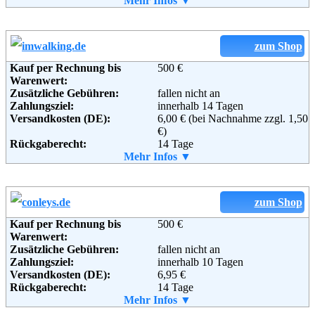
Telefon:
Mehr Infos ▼
+49 (0) 1805 – 376685
Informationen:
Fax:
+49 (0) 40 - 808 159 505
Email:
kundenservice@frontlineshop.com
Soziale Kanäle:
zum Shop
Kauf per Rechnung bis
500 €
Warenwert:
Weiterführende
AGB
Zusätzliche Gebühren:
fallen nicht an
Informationen:
Zahlungsziel:
innerhalb 14 Tagen
Versandkosten (DE):
6,00 € (bei Nachnahme zzgl. 1,50
€)
Rückgaberecht:
14 Tage
Retoure kostenlos:
Mehr Infos ▼
Ja
Retourenschein:
im Paket enthalten
Lieferung in:
Weitere Zahlungsmethoden:
zum Shop
Kauf per Rechnung bis
500 €
Warenwert:
Zusätzliche Gebühren:
fallen nicht an
Adresse:
Baur Versand (GmbH & Co KG)
Zahlungsziel:
innerhalb 10 Tagen
Bahnhofstraße 10
Versandkosten (DE):
6,95 €
96224 Burgkunstadt
Rückgaberecht:
14 Tage
Telefon:
+49 (0) 180 - 5 22 77 50
Retoure kostenlos:
Mehr Infos ▼
Ja
Fax:
+49 (0) 180 - 5 22 77 54
Retourenschein:
im Paket enthalten
Email:
service@imwalking.de