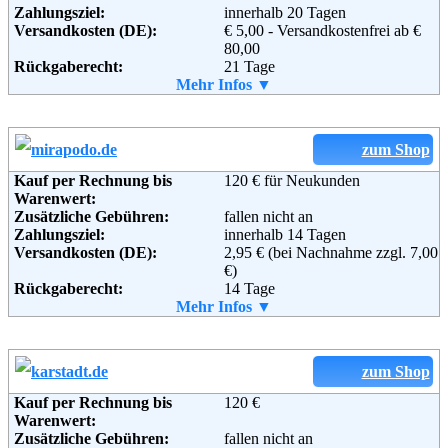
Zahlungsziel:
innerhalb 20 Tagen
Versandkosten (DE):
€ 5,00 - Versandkostenfrei ab €
80,00
Rückgaberecht:
21 Tage
Retoure kostenlos:
Mehr Infos ▼
Nein
Retourenschein:
Muss selbst gedruckt werden
Lieferung in:
Weitere Zahlungsmethoden:
zum Shop
Kauf per Rechnung bis
120 € für Neukunden
Warenwert:
Zusätzliche Gebühren:
fallen nicht an
Zahlungsziel:
innerhalb 14 Tagen
Adresse:
Versandkosten (DE):
43einhalb GbR
2,95 € (bei Nachnahme zzgl. 7,00
Oliver Baumgart & Mischa
€)
Rückgaberecht:
Krewer
14 Tage
Retoure kostenlos:
Mehr Infos ▼
Peterstor 7
Ja
Retourenschein:
36037 Fulda
im Paket enthalten
Telefon:
Lieferung in:
+49 661 3605693
Fax:
+49 661 2516843
Weitere Zahlungsmethoden:
zum Shop
Email:
info@43einhalb.com
Soziale Kanäle:
Kauf per Rechnung bis
120 €
Warenwert:
Zusätzliche Gebühren:
fallen nicht an
Adresse:
Mirapodo GmbH
Weiterführende
Blog
,
AGB