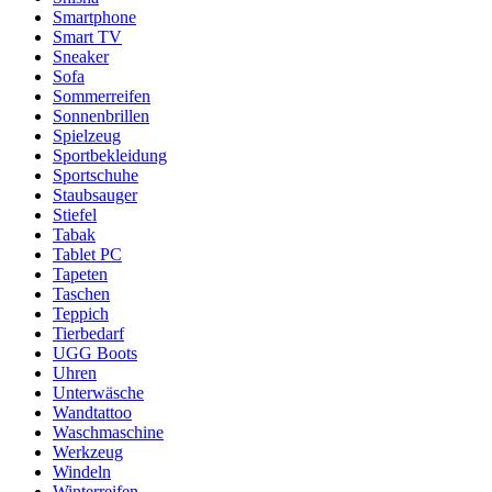
Smartphone
Smart TV
Sneaker
Sofa
Sommerreifen
Sonnenbrillen
Spielzeug
Sportbekleidung
Sportschuhe
Staubsauger
Stiefel
Tabak
Tablet PC
Tapeten
Taschen
Teppich
Tierbedarf
UGG Boots
Uhren
Unterwäsche
Wandtattoo
Waschmaschine
Werkzeug
Windeln
Winterreifen