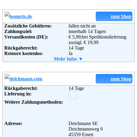
Lieferung in:
Soziale Kanäle:
Weitere Zahlungsmethoden:
zum Shop
Weiterführende
Blog
,
AGB
Zusätzliche Gebühren:
fallen nicht an
Informationen:
Zahlungsziel:
innerhalb 14 Tagen
Adresse:
Baur Versand (GmbH & Co KG)
Versandkosten (DE):
€ 5,99;bei Speditionslieferung
Bahnhofstraße 10
zuzügl. € 19,99
96222 Burgkunstadt
Rückgaberecht:
14 Tage
Telefon:
+49 (0)180-530 50 50
Retoure kostenlos:
Ja
Fax:
+49 (0)9572-91 22 55
Retourenschein:
Mehr Infos ▼
im Paket enthalten
Email:
service@baur.de
Lieferung in:
Soziale Kanäle:
Weitere Zahlungsmethoden:
zum Shop
Weiterführende
Blog
,
AGB
Rückgaberecht:
14 Tage
Informationen:
Lieferung in:
Adresse:
bonprix Handelsgesellschaft mbH
Haldesdorfer Straße 61
Weitere Zahlungsmethoden:
22179 Hamburg
Telefon:
+49 (0) 40 – 64 62 – 0
Fax:
+49 (0) 40 – 64 62 –37 00
Email:
service@bonprix.net
Adresse:
Deichmann SE
Soziale Kanäle:
Deichmannweg 9
45359 Essen