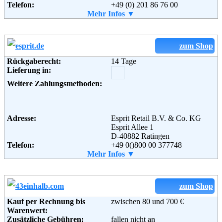
Telefon:
+49 (0) 201 86 76 00
Fax:
Mehr Infos ▼
+49 (0) 201 6 14 13 96
Weiterführende
AGB
Email:
service-de@deichmann.com
Informationen:
Soziale Kanäle:
zum Shop
Weiterführende
Blog
,
AGB
Rückgaberecht:
14 Tage
Informationen:
Lieferung in:
Weitere Zahlungsmethoden:
Adresse:
Esprit Retail B.V. & Co. KG
Esprit Allee 1
D-40882 Ratingen
Telefon:
+49 0()800 00 377748
Fax:
Mehr Infos ▼
+49 (0)800 11 377748.
Email:
service@esprit.de
Soziale Kanäle:
zum Shop
Weiterführende
AGB
Kauf per Rechnung bis
zwischen 80 und 700 €
Informationen:
Warenwert:
Zusätzliche Gebühren:
fallen nicht an