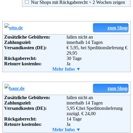
Nur Shops mit Rückgaberecht > 2 Wochen zeigen
zum Shop
Zusätzliche Gebühren:
fallen nicht an
Zahlungsziel:
innerhalb 14 Tagen
Versandkosten (DE):
€ 5,95, bei Speditionslieferung €
29,95
Rückgaberecht:
30 Tage
Retoure kostenlos:
Ja
Retourenschein:
Mehr Infos ▼
im Paket enthalten
Lieferung in:
Weitere Zahlungsmethoden:
zum Shop
Zusätzliche Gebühren:
fallen nicht an
Zahlungsziel:
innerhalb 14 Tagen
Adresse:
Otto GmbH & Co KG
Versandkosten (DE):
5,95 €;bei Speditionslieferung
Wandsbeker Straße 3-7
zuzügl. € 24,00
22172 Hamburg
Rückgaberecht:
14 Tage
Telefon:
+49 (0)40 - 6461 - 0
Retoure kostenlos:
Ja
Fax:
+49 (0)40 - 6461 - 8571
Retourenschein:
Mehr Infos ▼
im Paket enthalten
Email:
service@otto.de