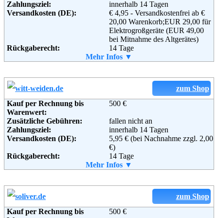
Zahlungsziel:
innerhalb 14 Tagen
c/o Baur FullfillmentSolutions
Informationen:
Versandkosten (DE):
€ 4,95 - Versandkostenfrei ab €
GmbH
20,00 Warenkorb;EUR 29,00 für
Michael-Dechant-Str.11
Elektrogroßgeräte (EUR 49,00
96260 Weismain
bei Mitnahme des Altgerätes)
Telefon:
+49 (0)800 - 585 5000
Rückgaberecht:
14 Tage
Fax:
+49 (0)800 - 585 5001
Retoure kostenlos:
Mehr Infos ▼
Ja
Email:
service@mirapodo.de
Retourenschein:
im Paket enthalten
Soziale Kanäle:
Lieferung in:
Weitere Zahlungsmethoden:
zum Shop
Weiterführende
Blog
,
AGB
Kauf per Rechnung bis
500 €
Informationen:
Warenwert:
Zusätzliche Gebühren:
fallen nicht an
Zahlungsziel:
innerhalb 14 Tagen
Adresse:
Versandkosten (DE):
KARSTADT Warenhaus GmbH
5,95 € (bei Nachnahme zzgl. 2,00
Theodor-Althoff-Str. 2
€)
Rückgaberecht:
45133 Essen
14 Tage
Telefon:
Retoure kostenlos:
Mehr Infos ▼
+49 (0) 180 - 5114414
Ja
Fax:
Retourenschein:
+49 (0) 180 - 5446610
im Paket enthalten
Email:
Lieferung in:
hotline@karstadt.de
Soziale Kanäle:
Weitere Zahlungsmethoden:
zum Shop
Kauf per Rechnung bis
500 €
Weiterführende
AGB