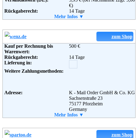
€)
Rückgaberecht:
14 Tage
Retoure kostenlos:
Mehr Infos ▼
Ja
Retourenschein:
im Paket enthalten
Lieferung in:
Weitere Zahlungsmethoden:
zum Shop
Kauf per Rechnung bis
500 €
Adresse:
Ulla Popken GmbH
Warenwert:
Am Waldrand 19
Rückgaberecht:
14 Tage
26178 Rastede
Lieferung in:
Telefon:
+49 (0) 800 - 53 33 999
Fax:
+49 (0) 800 - 56 66 999
Weitere Zahlungsmethoden:
Email:
kunden-service@popken.de
Soziale Kanäle:
Weiterführende
AGB
Informationen:
Adresse:
K - Mail Order GmbH & Co. KG
Sachsenstraße 23
75177 Pforzheim
Germany
Telefon:
Mehr Infos ▼
+49 (0) 180 - 54 200
Fax:
+49 (0) 180 - 530 73 00
Email:
service@wenz.de
Weiterführende
AGB
zum Shop
Informationen: